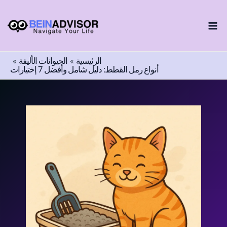
اختر
طي
لغة
ى
محتوى
الرئيسية
الحيوانات الأليفة
أنواع رمل القطط: دليل شامل وأفضل 7 إختيارات