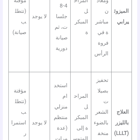
ومعاد
المراح
مؤقتة
4-8
الميزوث
ن
ل
(تتطل
جلسا
لا يوجد
يرابي
مباشر
المبكر
ب
ت، ثم
ة في
ة
صيانة)
صيانة
فروة
دورية
الرأس
تحفيز
استخد
بصيلا
مؤقتة
المراح
ام
ت
(تتطل
ل
منزلي
العلاج
الشعر
ب
المبكر
منتظم
بالليزر
بالضوء
لا يوجد
استمرا
ة إلى
(عدة
(LLLT)
منخف
ر
المتوس
مرات