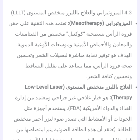
4.3 الميزوثيرابي والعلاج بالليزر منخفض المستوى (LLLT)
الميزوثيرابي (Mesotherapy):
تعتمد هذه التقنية على حقن
فروة الرأس بسطحية “كوكتيل” مخصص من الفيتامينات
والمعادن والأحماض الأمينية وموسعات الأوعية الدموية.
الهدف هو توفير تغذية مباشرة لبصيلات الشعر وتحسين
صحة فروة الرأس، مما يساعد على تقليل التساقط
وتحسين كثافة الشعر.
العلاج بالليزر منخفض المستوى (Low-Level Laser
Therapy):
هو خيار علاجي غير جراحي ومعتمد من إدارة
الغذاء والدواء الأمريكية (FDA). يستخدم أجهزة مثل
الخوذات أو الأمشاط التي تصدر ضوء ليزر أحمر منخفض
الطاقة. يُعتقد أن هذه الطاقة الضوئية يتم امتصاصها من
قبل خلايا بصيلات الشعر، مما يحفز نشاطها الأيضي ويزيد