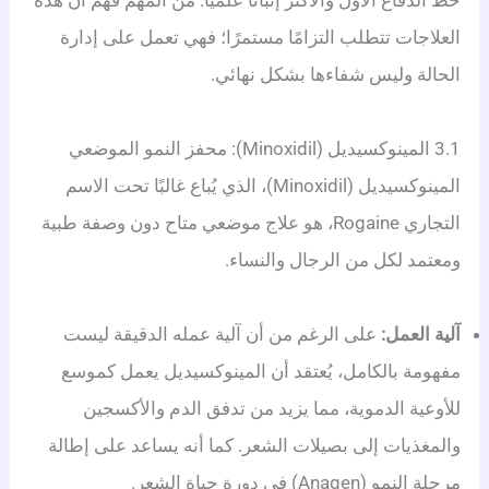
خط الدفاع الأول والأكثر إثباتًا علميًا. من المهم فهم أن هذه
العلاجات تتطلب التزامًا مستمرًا؛ فهي تعمل على إدارة
الحالة وليس شفاءها بشكل نهائي.
3.1 المينوكسيديل (Minoxidil): محفز النمو الموضعي
المينوكسيديل (Minoxidil)، الذي يُباع غالبًا تحت الاسم
التجاري Rogaine، هو علاج موضعي متاح دون وصفة طبية
ومعتمد لكل من الرجال والنساء.
آلية العمل:
على الرغم من أن آلية عمله الدقيقة ليست
مفهومة بالكامل، يُعتقد أن المينوكسيديل يعمل كموسع
للأوعية الدموية، مما يزيد من تدفق الدم والأكسجين
والمغذيات إلى بصيلات الشعر. كما أنه يساعد على إطالة
مرحلة النمو (Anagen) في دورة حياة الشعر.