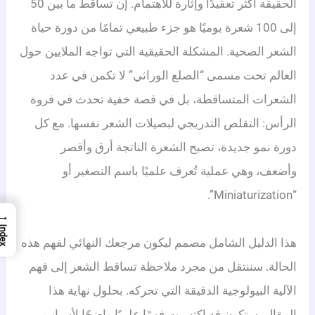
الحقيقة أكثر تعقيدًا وإثارة للاهتمام. إن تساقط ما بين 50
إلى 100 شعرة يوميًا هو جزء طبيعي تمامًا من دورة حياة
الشعر الصحية.
المشكلة الحقيقية التي تواجه الملايين حول
العالم تحت مسمى “الصلع الوراثي” لا تكمن في عدد
الشعرات المتساقطة، بل في قصة خفية تحدث في فروة
الرأس: التقلص التدريجي لبصيلات الشعر نفسها. مع كل
دورة نمو جديدة، تصبح الشعرة الناتجة أرق وأقصر
وأضعف، وهي عملية تُعرف علميًا باسم التصغير أو
“Miniaturization”.
→
Index
هذا الدليل الشامل مصمم ليكون مرجعك النهائي لفهم هذه
الحالة. سننتقل من مجرد ملاحظة تساقط الشعر إلى فهم
الآلية البيولوجية الدقيقة التي تحركه. بحلول نهاية هذا
المقال، ستكون قد اكتسبت فهمًا علميًا واضحًا لأسباب