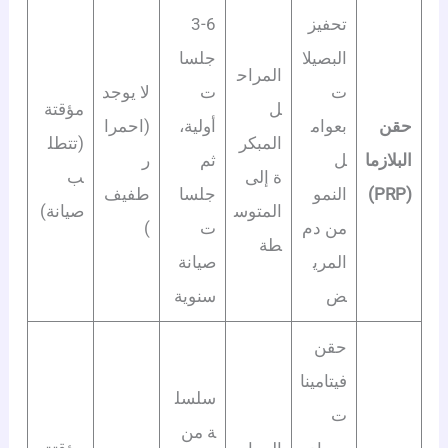
تحفيز
3-6
البصيلا
جلسا
المراح
ت
ت
لا يوجد
ل
مؤقتة
حقن
بعوام
أولية،
(احمرا
المبكر
(تتطل
البلازما
ل
ثم
ر
ة إلى
ب
(PRP)
النمو
جلسا
طفيف
المتوس
صيانة)
من دم
ت
)
طة
المري
صيانة
ض
سنوية
حقن
فيتامينا
سلسل
ت
ة من