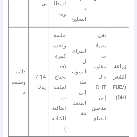
المطل
ي
ة
وبة
الصلع)
نقل
جلسة
بصيلا
واحدة
المراح
ت
كبيرة
ل
زراعة
مقاوم
(قد
المتوس
دائمة
الشعر
ة لـ
تحتاج
7-14
طة
وطبيعي
(FUE/
DHT
لجلسا
يومًا
إلى
ة
DHI)
إلى
ت
المتقد
مناطق
إضافية
مة
الصلع
للكثافة
)