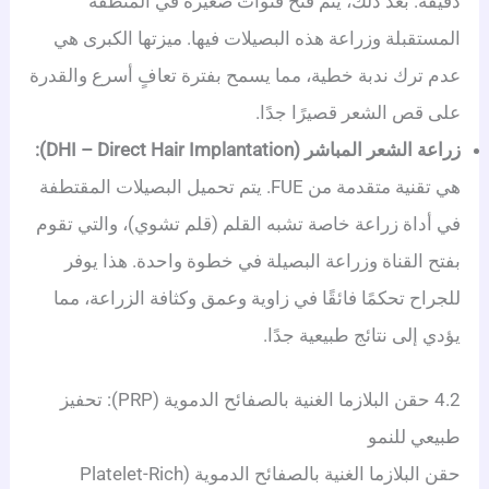
دقيقة. بعد ذلك، يتم فتح قنوات صغيرة في المنطقة
المستقبلة وزراعة هذه البصيلات فيها. ميزتها الكبرى هي
عدم ترك ندبة خطية، مما يسمح بفترة تعافٍ أسرع والقدرة
على قص الشعر قصيرًا جدًا.
زراعة الشعر المباشر (DHI – Direct Hair Implantation):
هي تقنية متقدمة من FUE. يتم تحميل البصيلات المقتطفة
في أداة زراعة خاصة تشبه القلم (قلم تشوي)، والتي تقوم
بفتح القناة وزراعة البصيلة في خطوة واحدة. هذا يوفر
للجراح تحكمًا فائقًا في زاوية وعمق وكثافة الزراعة، مما
يؤدي إلى نتائج طبيعية جدًا.
4.2 حقن البلازما الغنية بالصفائح الدموية (PRP): تحفيز
طبيعي للنمو
حقن البلازما الغنية بالصفائح الدموية (Platelet-Rich