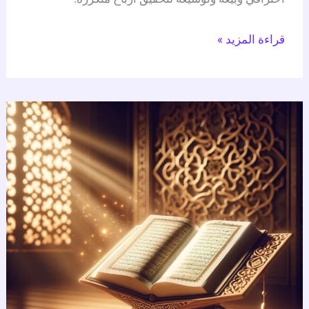
قراءة المزيد »
حفظ
القرآن
بسهولة:
3
خطوات
فعالة
للإتقان