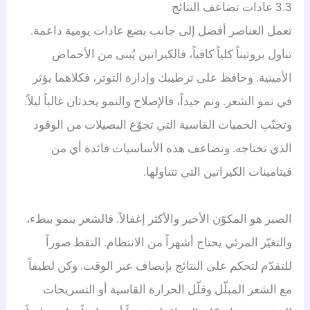
3.3 عادات تضاعف النتائج
تعمل العناصر أفضل إلى جانب بضع عادات يومية داعمة.
تناول بروتيناً كلياً كافياً، فالكيراتين يُبنى من الأحماض
الأمينية. وحافظ على ترطيبك وإدارة التوتر، فكلاهما يؤثر
في نمو الشعر. ونم جيداً، فالإصلاح والنمو يحدثان غالباً ليلاً.
وتجنّب الحميات القاسية التي تجوّع البصيلات من الوقود
الذي تحتاجه. وتضاعف هذه الأساسيات فائدة أي من
فيتامينات الكيراتين التي تتناولها.
الصبر هو المكوّن الأخير والأكثر إغفالاً. فالشعر ينمو ببطء،
والتغيّر المرئي يحتاج أشهراً من الانتظام. التقط صوراً
للتقدّم لتحكم على النتائج بإنصاف عبر الوقت. وكن لطيفاً
مع الشعر المبلّل وقلّل الحرارة القاسية أو التسريحات