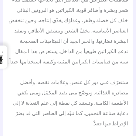
شعر وبشرة وأظافر قوية. الكيراتين هو البروتين البنائي
خلف كل خصلة وظفر، وغذاؤك يغذّي إنتاجه. وحين تنخفض
العناصر الأساسية، يخفّ الشعر، وتتشقق الأظافر، وتفقد
البشرة نضارتها. والخبر الجيد أن الفيتامينات الصحيحة
→
تدعم الكيراتين طبيعياً من الداخل. يستعرض هذا المقال
Index
ستة من فيتامينات الكيراتين المثبتة وكيفية استخدامها جيداً.
ستتعرّف على دور كل عنصر، وعلامات نقصه، وأفضل
مصادره الغذائية. ونوضّح متى يفيد المكمّل ومتى تكفي
الأطعمة الكاملة. وتستند كل نقطة إلى علم التغذية لا إلى
دعاية صناعة التجميل. كما ننبّه إلى العناصر التي قد يضرّ
الإفراط فيها فعلاً.