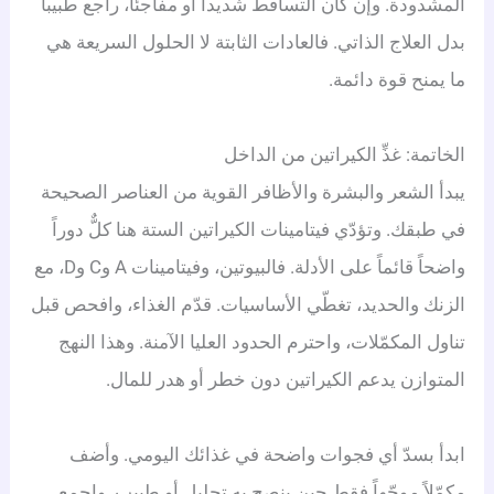
المشدودة. وإن كان التساقط شديداً أو مفاجئاً، راجع طبيباً
بدل العلاج الذاتي. فالعادات الثابتة لا الحلول السريعة هي
ما يمنح قوة دائمة.
الخاتمة: غذِّ الكيراتين من الداخل
يبدأ الشعر والبشرة والأظافر القوية من العناصر الصحيحة
في طبقك. وتؤدّي فيتامينات الكيراتين الستة هنا كلٌّ دوراً
واضحاً قائماً على الأدلة. فالبيوتين، وفيتامينات A وC وD، مع
الزنك والحديد، تغطّي الأساسيات. قدّم الغذاء، وافحص قبل
تناول المكمّلات، واحترم الحدود العليا الآمنة. وهذا النهج
المتوازن يدعم الكيراتين دون خطر أو هدر للمال.
ابدأ بسدّ أي فجوات واضحة في غذائك اليومي. وأضف
مكمّلاً موجّهاً فقط حين ينصح به تحليل أو طبيب. واجمع