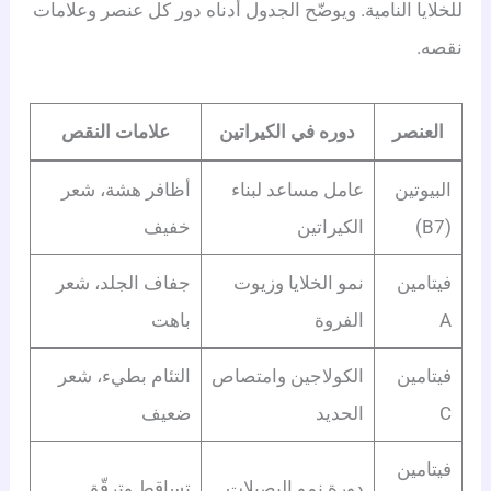
للخلايا النامية. ويوضّح الجدول أدناه دور كل عنصر وعلامات
نقصه.
العنصر
دوره في الكيراتين
علامات النقص
البيوتين
عامل مساعد لبناء
أظافر هشة، شعر
(B7)
الكيراتين
خفيف
فيتامين
نمو الخلايا وزيوت
جفاف الجلد، شعر
A
الفروة
باهت
فيتامين
الكولاجين وامتصاص
التئام بطيء، شعر
C
الحديد
ضعيف
فيتامين
دورة نمو البصيلات
تساقط وترقّق