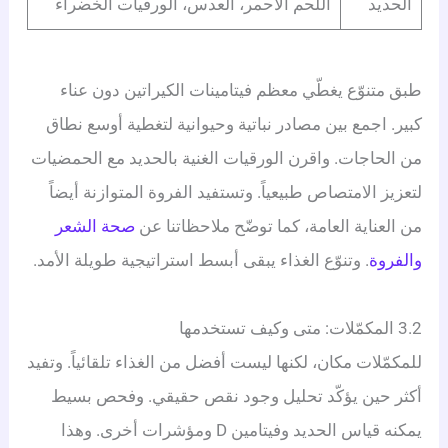
الحديد
اللحم الأحمر، العدس، الورقيات الخضراء
طبق متنوّع يغطّي معظم فيتامينات الكيراتين دون عناء
كبير. اجمع بين مصادر نباتية وحيوانية لتغطية أوسع نطاق
من الحاجات. واقرن الورقيات الغنية بالحديد مع الحمضيات
لتعزيز الامتصاص طبيعياً. وتستفيد الفروة المتوازنة أيضاً
من العناية العامة، كما توضّح ملاحظاتنا عن
صحة الشعر
والفروة
. وتنوّع الغذاء يبقى أبسط استراتيجية طويلة الأمد.
3.2 المكمّلات: متى وكيف تستخدمها
للمكمّلات مكان، لكنها ليست أفضل من الغذاء تلقائياً. وتفيد
أكثر حين يؤكّد تحليل وجود نقص حقيقي. وفحص بسيط
يمكنه قياس الحديد وفيتامين D ومؤشرات أخرى. وهذا