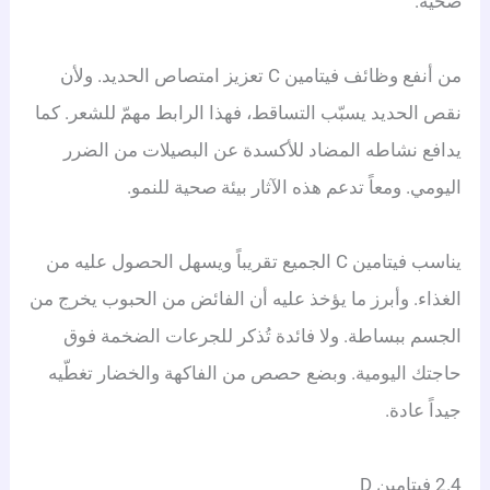
صحية.
من أنفع وظائف فيتامين C تعزيز امتصاص الحديد. ولأن
نقص الحديد يسبّب التساقط، فهذا الرابط مهمّ للشعر. كما
يدافع نشاطه المضاد للأكسدة عن البصيلات من الضرر
اليومي. ومعاً تدعم هذه الآثار بيئة صحية للنمو.
يناسب فيتامين C الجميع تقريباً ويسهل الحصول عليه من
الغذاء. وأبرز ما يؤخذ عليه أن الفائض من الحبوب يخرج من
الجسم ببساطة. ولا فائدة تُذكر للجرعات الضخمة فوق
حاجتك اليومية. وبضع حصص من الفاكهة والخضار تغطّيه
جيداً عادة.
2.4 فيتامين D