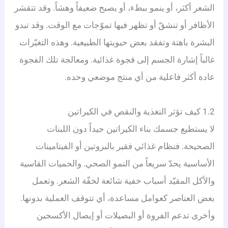
الشعر أكثر، أو ينمو ببطء، أو يصبح ضعيفاً وهشاً. وقد تتقشر
الأظافر أو تنشقّ أو تظهر فيها تموّجات مع الوقت. وقد تبدو
البشرة باهتة وتفقد بعض حيويتها الطبيعية. وهذه التغيّرات
غالباً إشارة الجسم إلى فجوة غذائية. ومعالجة تلك الفجوة
عادة أكثر فاعلية من أي منتج موضعي وحده.
1.2 كيف تؤثر التغذية والنقص في الكيراتين
لا يستطيع جسمك بناء الكيراتين جيداً دون اللبنات
الصحيحة. فنظام غذائي فقير بالبروتين أو الفيتامينات
الأساسية يحدّ سريعاً من النمو الصحي. والحميات القاسية
والأكل المقيّد أسباب خفية شائعة لخفّة الشعر. وتعمل
بعض العناصر كعوامل مساعدة، أي تتوقف العملية بدونها.
وأخرى تدعم الفروة أو البصيلات أو إيصال الأكسجين