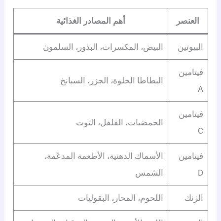
العنصر
أهم المصادر الغذائية
البيوتين
البيض، المكسرات، البذور، السلمون
فيتامين
البطاطا الحلوة، الجزر، السبانخ
A
فيتامين
الحمضيات، الفلفل، التوت
C
فيتامين
الأسماك الدهنية، الأطعمة المدعّمة،
D
الشمس
الزنك
اللحوم، المحار، البقوليات