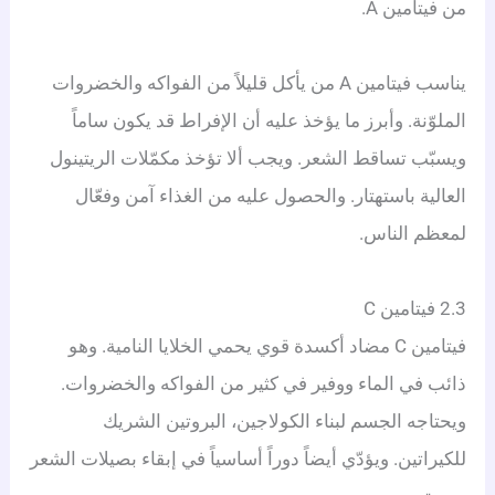
من فيتامين A.
يناسب فيتامين A من يأكل قليلاً من الفواكه والخضروات
الملوّنة. وأبرز ما يؤخذ عليه أن الإفراط قد يكون ساماً
ويسبّب تساقط الشعر. ويجب ألا تؤخذ مكمّلات الريتينول
العالية باستهتار. والحصول عليه من الغذاء آمن وفعّال
لمعظم الناس.
2.3 فيتامين C
فيتامين C مضاد أكسدة قوي يحمي الخلايا النامية. وهو
ذائب في الماء ووفير في كثير من الفواكه والخضروات.
ويحتاجه الجسم لبناء الكولاجين، البروتين الشريك
للكيراتين. ويؤدّي أيضاً دوراً أساسياً في إبقاء بصيلات الشعر