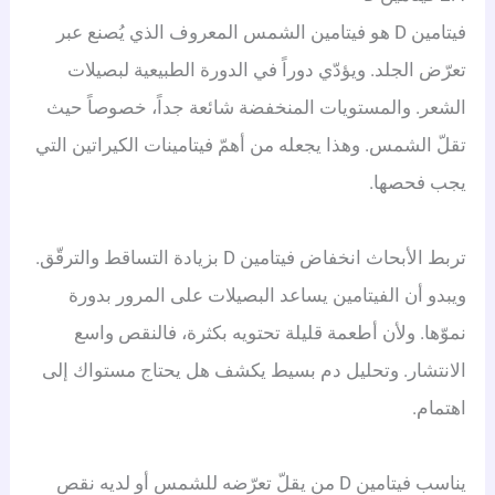
فيتامين D هو فيتامين الشمس المعروف الذي يُصنع عبر
تعرّض الجلد. ويؤدّي دوراً في الدورة الطبيعية لبصيلات
الشعر. والمستويات المنخفضة شائعة جداً، خصوصاً حيث
تقلّ الشمس. وهذا يجعله من أهمّ فيتامينات الكيراتين التي
يجب فحصها.
تربط الأبحاث انخفاض فيتامين D بزيادة التساقط والترقّق.
ويبدو أن الفيتامين يساعد البصيلات على المرور بدورة
نموّها. ولأن أطعمة قليلة تحتويه بكثرة، فالنقص واسع
الانتشار. وتحليل دم بسيط يكشف هل يحتاج مستواك إلى
اهتمام.
يناسب فيتامين D من يقلّ تعرّضه للشمس أو لديه نقص