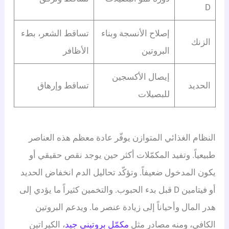
D
إصلاح الأنسجة وبناء
تساقط الشعر، بطء
الزنك
البروتين
الأظافر
إيصال الأكسجين
الحديد
تساقط وإرهاق
للبصيلات
النظام الغذائي المتوازن يوفّر عادة معظم هذه العناصر
طبيعياً. وتفيد المكمّلات أكثر حين يوجد نقص حقيقي أو
يكون المدخول ضعيفاً. وتؤكّد تحاليل الدم انخفاض الحديد
أو فيتامين D قبل بدء الحبوب. والتخمين كثيراً ما يؤدي إلى
هدر المال وأحياناً إلى زيادة عنصر ما. ويدعم البروتين
الكافي، ومنه مصادر مثل
مكمّل بروتيني جيد
، الكيراتين