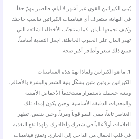
يُبنى الكيراتين القوي عبر أشهر لا أيام، فالصبر مهمّ حقاً.
في النهاية، ستعرف أي فيتامينات الكيراتين تناسب حاجتك
وكيف تجمعها بأمان. كما ستتجنّب الأخطاء الشائعة التي
تهدر المال على الحبوب الخاطئة. اجعل التغذية أساساً،
فيتبع ذلك شعر وأظافر أكثر صحة.
1. ما هو الكيراتين ولماذا تهمّ هذه الفيتامينات
الكيراتين بروتين متين يشكّل بنية الشعر والبشرة والأظافر.
ويبنيه جسمك باستمرار مستخدماً الأحماض الأمينية
والمغذيات الدقيقة الأساسية. وحين يكون إمداد تلك
العناصر ثابتاً، يبقى النمو قوياً ومرناً. وحين ينقص، تظهر
العلامات أولاً غالباً في شعرك وأظافرك. ولهذا تقع التغذية
في قلب الجمال من الداخل إلى الخارج. وتمنح فيتامينات