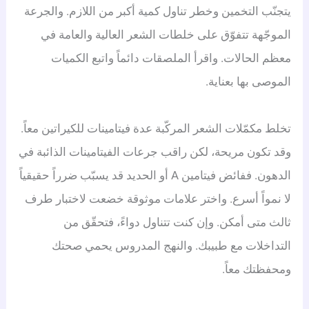
يتجنّب التخمين وخطر تناول كمية أكبر من اللازم. والجرعة
الموجّهة تتفوّق على خلطات الشعر العالية والعامة في
معظم الحالات. واقرأ الملصقات دائماً واتبع الكميات
الموصى بها بعناية.
تخلط مكمّلات الشعر المركّبة عدة فيتامينات للكيراتين معاً.
وقد تكون مريحة، لكن راقب جرعات الفيتامينات الذائبة في
الدهون. ففائض فيتامين A أو الحديد قد يسبّب ضرراً حقيقياً
لا نمواً أسرع. واختر علامات موثوقة خضعت لاختبار طرف
ثالث متى أمكن. وإن كنت تتناول دواءً، فتحقّق من
التداخلات مع طبيبك. والنهج المدروس يحمي صحتك
ومحفظتك معاً.