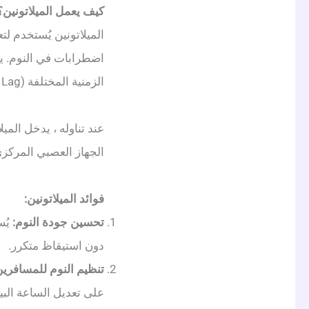
كيف يعمل الميلاتونين؟
الميلاتونين يُستخدم ل
اضطرابات في النوم. يم
الزمنية المختلفة (Jet Lag)، أو حتى التقدم في العمر، حيث يقل إفراز الميلاتونين تدريجيًا مع الكبر.
عند تناوله ، يدخل الم
الجهاز العصبي المركزي
فوائد الميلاتونين:
تحسين جودة النوم:
يُس
دون استيقاظ متكرر.
تنظيم النوم للمسافرين
على تعديل الساعة البي