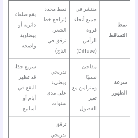
منتشر في
نمط محدد
بقع صلعاء
جميع أنحاء
(تراجع خط
نمط
دائرية أو
فروة
الشعر،
التساقط
بيضاوية
الرأس
ترقق في
واضحة
(Diffuse)
التاج)
مفاجئ
سريع جدًا،
تدريجي
نسبيًا
قد تظهر
سرعة
وبطيء
ومتزامن مع
البقع في
الظهور
على مدى
تغير
أيام أو
سنوات
الفصول
أسابيع
ترقق
تدريجي