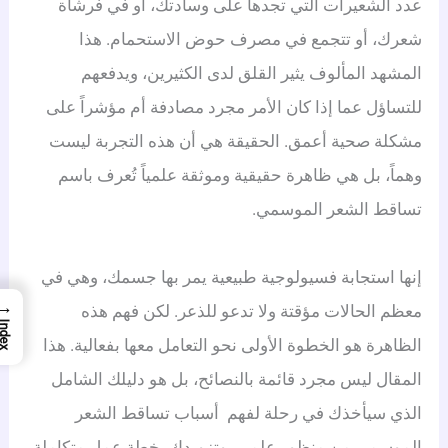
عدد الشعيرات التي تجدها على وسادتك، أو في فرشاة
شعرك، أو تتجمع في مصرف حوض الاستحمام. هذا
المشهد المألوف يثير القلق لدى الكثيرين، ويدفعهم
للتساؤل عما إذا كان الأمر مجرد مصادفة أم مؤشراً على
مشكلة صحية أعمق. الحقيقة هي أن هذه التجربة ليست
وهماً، بل هي ظاهرة حقيقية وموثقة علمياً تُعرف باسم
تساقط الشعر الموسمي.
إنها استجابة فسيولوجية طبيعية يمر بها جسمك، وهي في
→
معظم الحالات مؤقتة ولا تدعو للذعر. لكن فهم هذه
Index
الظاهرة هو الخطوة الأولى نحو التعامل معها بفعالية. هذا
المقال ليس مجرد قائمة بالنصائح، بل هو دليلك الشامل
الذي سيأخذك في رحلة لفهم أسباب تساقط الشعر
الموسمي من منظور علمي، وتزويدك بخطة عمل متكاملة