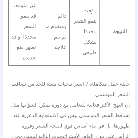
غير متوقع،
مؤقت،
دائم
قد ينمو
ينمو الشعر
ومتقدم ما
الشعر
النتيجة
مجددًا
لم يتم
مجددًا أو قد
بشكل
علاجه
تظهر بقع
طبيعي
جديدة
خطة عمل متكاملة: 7 استراتيجيات مثبتة للحد من تساقط
الشعر الموسمي
إن النهج الأكثر فعالية للتعامل مع دورة يمكن التنبؤ بها مثل
تساقط الشعر الموسمي ليس في الاستجابة الذعرية عند
ظهورها، بل في بناء أساس قوي لصحة الشعر وفروة
الرأس على مدار العام. الاستراتيجيات التالية ليست مجرد