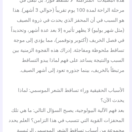
هذه البصيلات “المتزامنة” لا تسقط فوراً. بل تبقى في
مرحلة الراحة لمدة 100 يوم تقريباً (حوالي 3 أشهر).
هذا
هو السبب في أن المحفز الذي يحدث في ذروة الصيف
(مثل شهر يوليو) لا يظهر تأثيره إلا بعد عدة أشهر، وتحديداً
في فصل الخريف (أكتوبر ونوفمبر)، مما يؤدي إلى موجة
تساقط ملحوظة ومفاجئة. إدراك هذه الفجوة الزمنية بين
السبب والنتيجة يساعد على فهم لماذا يبدو التساقط
مرتبطاً بالخريف، بينما جذوره تعود إلى أشهر الصيف.
الأسباب الحقيقية وراء تساقط الشعر الموسمي: لماذا
يحدث الآن؟
بعد فهم الآلية البيولوجية، يصبح السؤال التالي: ما هي تلك
المحفزات القوية التي تتسبب في هذا التزامن؟ العلم يحدد
مجموعة من أسباب تساقط الشعر الموسمي الرئيسية