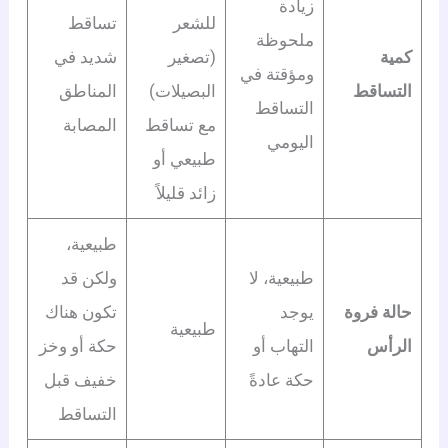
زيادة
للشعر
تساقط
ملحوظة
كمية
(تصغير
شديد في
ومؤقتة في
التساقط
البصيلات)
المناطق
التساقط
مع تساقط
المصابة
اليومي
طبيعي أو
زائد قليلاً
طبيعية،
طبيعية، لا
ولكن قد
حالة فروة
يوجد
تكون هناك
طبيعية
الرأس
التهاب أو
حكة أو وخز
حكة عادةً
خفيف قبل
التساقط