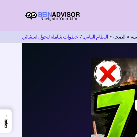
اختر
لغة
سية
الصحة
النظام النباتي: 7 خطوات شاملة لتحول استثنائي
→
Index