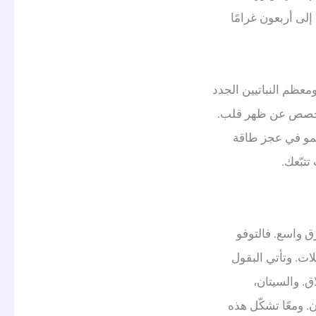
لى أربعون غرامًا
ومعظم النباتيين الجدد
م الحصص عن ظهر قلب.
 تنمو في عجز طاقة
تتبّعك.
رق واسع. فالتوفو
لات. وتأتي البقول
ق. والسيتان،
. ومعًا تشكّل هذه