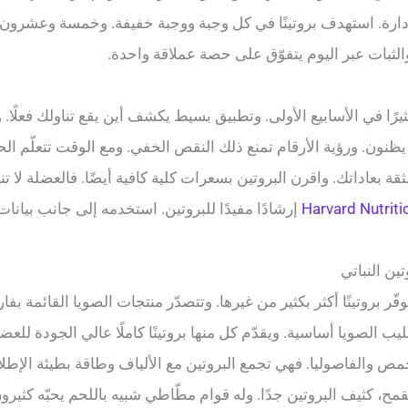
للإدارة. استهدف بروتينًا في كل وجبة ووجبة خفيفة. وخمسة وعشرون إ
الثبات عبر اليوم يتفوّق على حصة عملاقة واحدة.
ثيرًا في الأسابيع الأولى. وتطبيق بسيط يكشف أين يقع تناولك فعلًا. 
ما يظنون. ورؤية الأرقام تمنع ذلك النقص الخفي. ومع الوقت تتعلّ
الثقة بعاداتك. واقرن البروتين بسعرات كلية كافية أيضًا. فالعضلة لا
Harvard Nutriti
إرشادًا مفيدًا للبروتين. استخدمه إلى جانب بيانات 
فّر بروتينًا أكثر بكثير من غيرها. وتتصدّر منتجات الصويا القائمة بفا
يب الصويا أساسية. ويقدّم كل منها بروتينًا كاملًا عالي الجودة للعض
لحمص والفاصوليا. فهي تجمع البروتين مع الألياف وطاقة بطيئة الإطلا
ح، كثيف البروتين جدًا. وله قوام مطّاطي شبيه باللحم يحبّه كثيرون