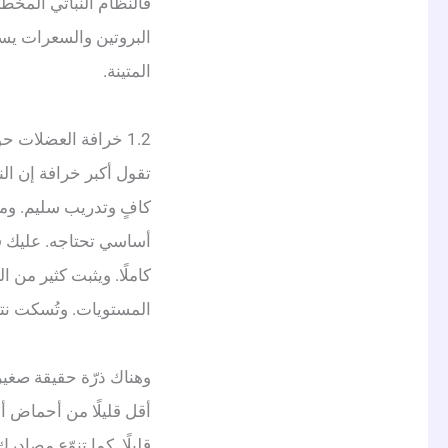
فالنظام النباتي المخطّ
البروتين والسعرات يس
المتينة.
1.2 خرافة العضلات حول النظام النباتي
تقول أكبر خرافة إن ال
كافٍ وتدريب سليم. ومص
أساسي تحتاجه. عليك فق
كاملًا. ويثبت كثير من ا
المستويات. وتُسكت نتائ
وهناك ذرّة حقيقة صغيرة 
أقل قليلًا من أحماض أم
قليلًا. كما تنوّع مصاد