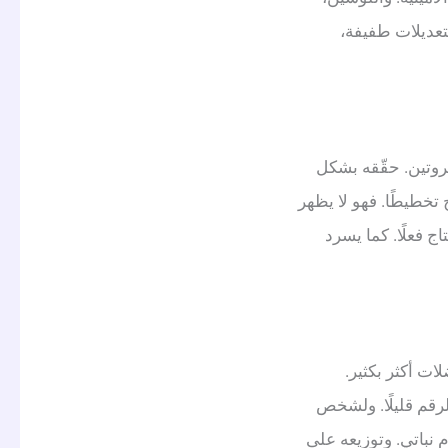
بتعديلات طفيفة،
بروتين. حقّقه بشكل
 تخطيطًا. فهو لا يظهر
ج فعلًا. كما يسرد
ات أكثر بكثير.
لك الرقم قليلًا. ولشخص
رهِقًا في نظام نباتي. وتوزيعه على