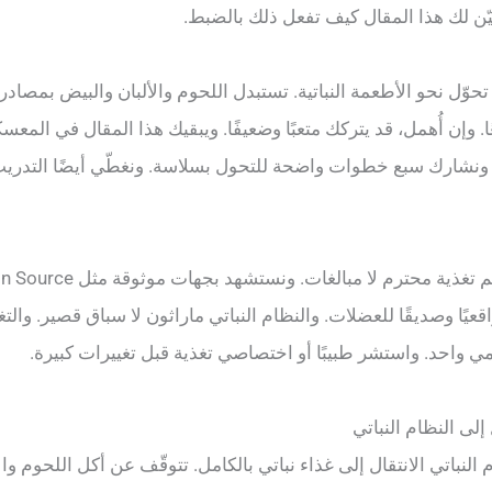
يّن لك هذا المقال كيف تفعل ذلك بالضبط.
تحوّل نحو الأطعمة النباتية. تستبدل اللحوم والألبان والبيض بمصادر 
. وإن أُهمل، قد يتركك متعبًا وضعيفًا. ويبقيك هذا المقال في المعسك
يًا. ونشارك سبع خطوات واضحة للتحول بسلاسة. ونغطّي أيضًا التدري
اقعيًا وصديقًا للعضلات. والنظام النباتي ماراثون لا سباق قصير. والتغ
مي واحد. واستشر طبيبًا أو اختصاصي تغذية قبل تغييرات كبيرة.
 النباتي الانتقال إلى غذاء نباتي بالكامل. تتوقّف عن أكل اللحوم وا