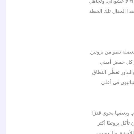
ًا» لا عشوائي. وتجاهل
ذا المقال تلك الخطة
لعضلة تنمو من بروتين
ير كل حمض أميني
لبذور تغطّي النطاق
لنباتيون في أعلى
م. وبعضها يحوي قدرًا
أكل بروتينًا أكثر
أمينية. واللوسين،