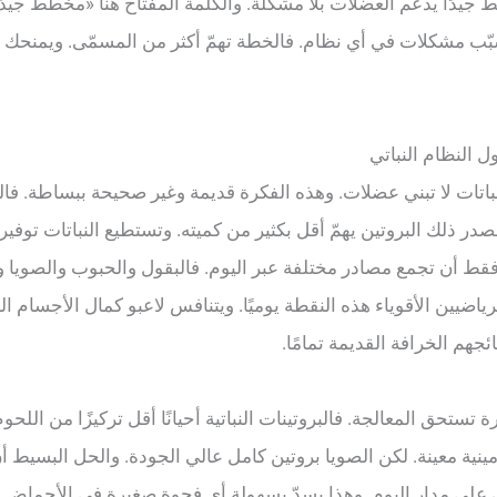
ط جيدًا يدعم العضلات بلا مشكلة. والكلمة المفتاح هنا «مخطّط جيد
بّب مشكلات في أي نظام. فالخطة تهمّ أكثر من المسمّى. ويمنحك ه
نباتات لا تبني عضلات. وهذه الفكرة قديمة وغير صحيحة ببساطة. فا
در ذلك البروتين يهمّ أقل بكثير من كميته. وتستطيع النباتات توف
ط أن تجمع مصادر مختلفة عبر اليوم. فالبقول والحبوب والصويا وا
لرياضيين الأقوياء هذه النقطة يوميًا. ويتنافس لاعبو كمال الأجسام ا
جهم الخرافة القديمة تمامًا.
تستحق المعالجة. فالبروتينات النباتية أحيانًا أقل تركيزًا من اللحو
ينية معينة. لكن الصويا بروتين كامل عالي الجودة. والحل البسيط أن ت
رك على مدار اليوم. وهذا يسدّ بسهولة أي فجوة صغيرة في الأحماض ال