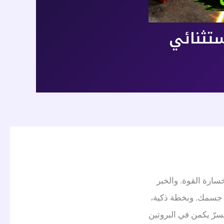
سارة القوة. والخبر
جه جسمك. وبخطة ذكية،
لسرّ يكمن في البروتين