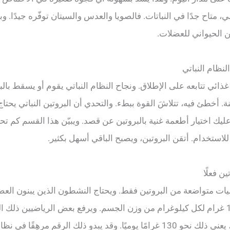
 متاح جدًا في النباتات. فالصويا والعدس والسيتان توفّره جيدًا. و
ن الحيواني للعضلات.
ذائي تتابعه على الإطلاق. ونجاح النظام النباتي يقوم أو يسقط بال
. أخطئ فيه، تتلاشَ القوة ببطء. والتحدي أن البروتين النباتي يحتاج
ك اختيار أطعمة غنية بالبروتين عن قصد. ويبيّن هذا القسم كم تحتا
للاستخدام. أتقن البروتين، ويصبح الباقي أسهل بكثير.
يات متواضعة من البروتين فقط. ويحتاج النشطون الذين يبنون العضل
والهدف الشائع نحو 1.6 غرام لكل كيلوغرام من وزن الجسم. ويرفع بعض الرياضيين ذ
وزنه ثمانون كيلوغرامًا، يعني ذلك نحو 130 غرامًا يوميًا. وقد يبدو ذلك الرقم م