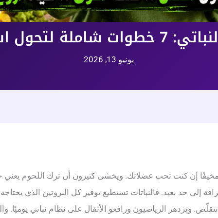
 شاملة لتحول استثنائي
يونيو 13, 2026
و مخيفًا إن كنت تحب عضلاتك. ويخشى كثيرون أن ترك اللحوم يعني خ
افة إلى حد بعيد. فالنباتات تستطيع توفير كل البروتين الذي يحتا
قلّص. ويزدهر الرياضيون ورافعو الأثقال على نظام نباتي يوميًا. وا