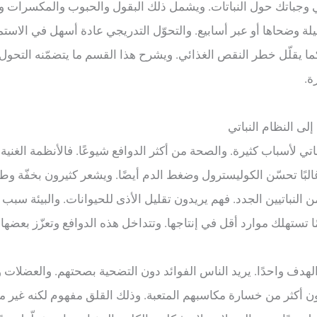
تبني وجباتك حول النباتات. ويشمل ذلك البقول والحبوب والمكسرات و
يلة وضحاها أو عبر أسابيع. والتحوّل التدريجي عادة أسهل في الاست
 كما يقلّل خطر النقص الغذائي. ويشرح هذا القسم ما يتضمّنه التحول.
ة.
باتي لأسباب كثيرة. والصحة من أكثر الدوافع شيوعًا. فالأنظمة الغنية
لبًا تحسّن الكوليسترول وضغط الدم أيضًا. ويشعر كثيرون بخفّة وطاق
 النباتيين الجدد. فهم يريدون تقليل الأذى للحيوانات. والبيئة سبب
ا تستهلك موارد أقل في إنتاجها. وتتداخل هذه الدوافع وتعزّز بعضها غا
 الهدف واحدًا. يريد الناس الفوائد دون التضحية بصحتهم. والعضلات
ن أكثر من خسارة مكاسبهم المتعبة. وذلك القلق مفهوم لكنه غير مبر