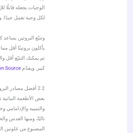
الوجبات يجعله قابلًا 
لكل وجبة تعمل جيدًا. و
وتتبّع البروتين يساعد ك
يأكلون بروتينًا أقل م
ثم يمكنك التتبّع أقل و
كبير. ويقدّم
on Source
2.2 أفضل مصادر البروتين النباتي
بعض الأطعمة النباتية تو
والتمبيه والإدامامي وحل
تاليًا، ومنها العدس وا
المصنوع من غلوتين القم