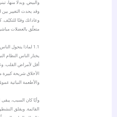
والبيض. وبدلًا منها، 
وقد يحدث التغيير بين ل
وعاداتك وقتًا للتكيّف.
متعلّق بالعضلات مباشر
1.1 لماذا يتحول الناس إلى النظام النباتي
يختار الناس النظام الن
أقل لأمراض القلب. وغا
الأخلاق شريحة كبيرة من
والأطعمة النباتية عمومً
وأيًا كان السبب، يبقى
القائمة. ويقلق النشطو