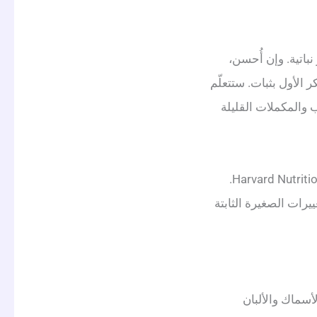
نباتية. وإن أُحسن،
ر الأول بثبات. ستتعلّم
ب والمكملات القليلة
تستند إرشاداتنا إلى علم تغذية محترم لا مبالغات. ونستشهد بجهات موثوقة مثل Harvard Nutrition Source.
ييرات الصغيرة الثابتة
لأسماك والألبان