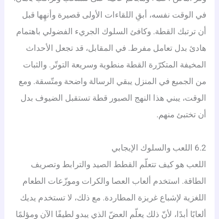
في الوقت نفسه، أبقِ اللقاءات الأولى قصيرة وأنهِها قبل
أن ترتبك القطة. وكافئ السلوك الجريء الفضولي باهتمام
هادئ بدل تعامل مفرط. في المقابل، قد تجعل الأحداث
المخيفة المتكرّرة القطة منطوية وسريعة التوتّر. والثبات
من الجميع في المنزل يبقي الرسالة واضحة ومتّسقة. ومع
الوقت، يبني هذا النهج الصبور قطة تستقبل الضيوف بدل
أن تختبئ منهم.
6.2 اللعب والسلوك الإيجابي
اللعب هو كيف تتعلّم القطط الصيد والترابط وتصريف
الطاقة. استخدم ألعاب العصا والكرات وموزّعات الطعام
اللغزية لإشباع غريزة المطاردة. مع ذلك، لا تستخدم يديك
ألعابًا أبدًا، لأنّ ذلك يعلّم العضّ الذي يبدو لطيفًا الآن ومؤلمًا