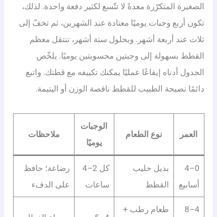
الصغيرة المتكرّرة معدةً لا تتّسع لكثير دفعة واحدة. لذلك،
تكون أربع وجبات يوميًا معتادة عند الشهرين، ثم تخفّ إلى
ثلاث عند أربعة أشهر. وبحلول ستة أشهر، تنتقل معظم
القطط بسهولة إلى وجبتين محسوبتين يوميًا. يلخّص
الجدول أدناه إيقاعًا عمليًا يمكنك تكييفه مع قطتك. واتبع
دائمًا نصيحة الطبيب للقطط ناقصة الوزن أو اليتيمة.
الوجبات
العمر
نوع الطعام
ملاحظات
يوميًا
0–4
بديل حليب
كل 2–4
رضاعة؛ حافظ
أسابيع
القطط
ساعات
على الدفء
4–8
طعام رطب +