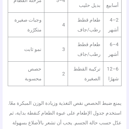
4–5
مرحلة الفطام
أسابيع
بديل حليب
2–4
طعام قطط
وجبات صغيرة
4
أشهر
رطب/جاف
متكرّرة
4–6
طعام قطط
3
نمو ثابت
أشهر
رطب/جاف
6–12
تركيبة القطط
حصص
2
شهرًا
الصغيرة
محسوبة
يمنع ضبط الحصص نقص التغذية وزيادة الوزن المبكرة معًا.
استخدم جدول الإطعام على عبوة الطعام كنقطة بداية، ثم
عدّل حسب حالة الجسم. يجب أن تشعر بالأضلاع بسهولة