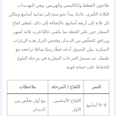
طاعون القطط والكاليسي والهربس، وهي التهديدات
الثلاثة الكبرى. عادةً، يبدأ نحو ستة إلى ثمانية أسابيع ويتكرّر
كل ثلاثة إلى أربعة أسابيع. بالإضافة إلى ذلك، يُعطى لقاح
السعار حين تكبر القطة بما يكفي، غالبًا قرب ثلاثة أشهر.
ويرافق التخلّص من الديدان وفحص البراز هذه الزيارات
المبكرة. يبيّن الجدول أدناه خطًا زمنيًا شائعًا تراجعه مع
طبيبك. ثم تستمرّ الجرعات المعزّزة في مرحلة البلوغ
للحفاظ على حماية قوية.
العمر
اللقاح / المرحلة
ملاحظات
اللقاح الأساسي
مع أول تخلّص من
6–8 أسابيع
الأول
الديدان