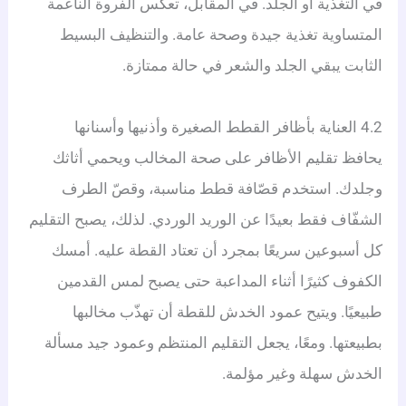
في التغذية أو الجلد. في المقابل، تعكس الفروة الناعمة
المتساوية تغذية جيدة وصحة عامة. والتنظيف البسيط
الثابت يبقي الجلد والشعر في حالة ممتازة.
4.2 العناية بأظافر القطط الصغيرة وأذنيها وأسنانها
يحافظ تقليم الأظافر على صحة المخالب ويحمي أثاثك
وجلدك. استخدم قصّافة قطط مناسبة، وقصّ الطرف
الشفّاف فقط بعيدًا عن الوريد الوردي. لذلك، يصبح التقليم
كل أسبوعين سريعًا بمجرد أن تعتاد القطة عليه. أمسك
الكفوف كثيرًا أثناء المداعبة حتى يصبح لمس القدمين
طبيعيًا. ويتيح عمود الخدش للقطة أن تهذّب مخالبها
بطبيعتها. ومعًا، يجعل التقليم المنتظم وعمود جيد مسألة
الخدش سهلة وغير مؤلمة.