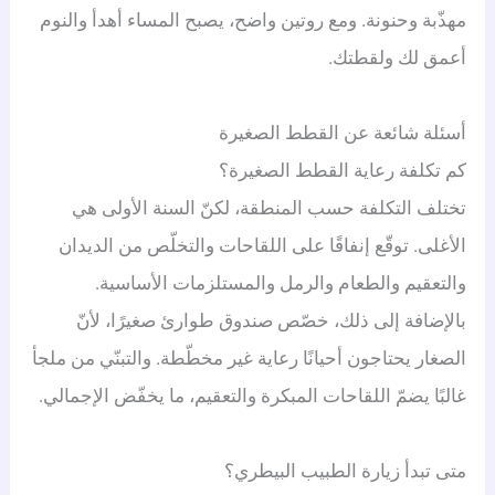
مهذّبة وحنونة. ومع روتين واضح، يصبح المساء أهدأ والنوم
أعمق لك ولقطتك.
أسئلة شائعة عن القطط الصغيرة
كم تكلفة رعاية القطط الصغيرة؟
تختلف التكلفة حسب المنطقة، لكنّ السنة الأولى هي
الأغلى. توقّع إنفاقًا على اللقاحات والتخلّص من الديدان
والتعقيم والطعام والرمل والمستلزمات الأساسية.
بالإضافة إلى ذلك، خصّص صندوق طوارئ صغيرًا، لأنّ
الصغار يحتاجون أحيانًا رعاية غير مخطّطة. والتبنّي من ملجأ
غالبًا يضمّ اللقاحات المبكرة والتعقيم، ما يخفّض الإجمالي.
متى تبدأ زيارة الطبيب البيطري؟