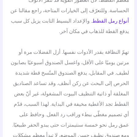
معظم القطط، لأنّ العطور القوية قد تنفّر الأنوف
الحساسة. وللتعرّف إلى الخيارات المتاحة، راجع مقالنا عن
أنواع رمل القطط
. والإعداد البسيط الثابت يزيل كل سبب
يدفع القطة للذهاب في مكان آخر.
تهمّ النظافة بقدر الأدوات نفسها. أزل الفضلات مرة أو
مرتين يوميًا على الأقل، واغسل الصندوق أسبوعيًا بصابون
لطيف. في المقابل، يدفع الصندوق المتّسخ قطة شديدة
الحرص إلى البحث عن ركن أنظف. وقد تساعد الصناديق
المغلقة أو ذاتية التنظيف البيوت المشغولة، غير أنّ بعض
القطط تجد الأغطية مخيفة في البداية. لهذا السبب، قدّم
أي تصميم مغطّى ببطء وراقب رد الفعل. وحافظ على
عمق رمل نحو خمسة سنتيمترات حتى يبدو الحفر طبيعيًا.
ومع صندوق نظيف حسن الموضع، لا تبدأ معظم مشكلات