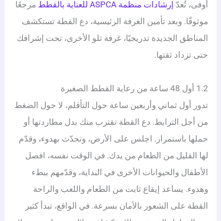
أوفى، تُعدّ
إرشادات منظمة ASPCA للعناية بالقطط
مرجعًا
موثوقًا. وبعد تأمين الغرفة الرئيسية، دع القطة تستكشف
المناطق الجديدة تدريجيًا، غرفة تلو الأخرى، تحت إشرافك
حتى تزداد ثقتها.
1.2 أول 48 ساعة من رعاية القطط الصغيرة
تدور أول ثماني وأربعين ساعة حول التأقلم، لا حول الضغط
من أجل الترابط. دع القطة تقترب منك بدل مطاردتها أو
حملها باستمرار. اجلس على الأرض، وتحدّث بهدوء، وقدّم
لها القليل من الطعام من يدك. في الوقت نفسه، افصل
الأطفال والحيوانات الأخرى في البداية، وقدّمهم ببطء
وهدوء. يساعد إيقاع ثابت من الطعام واللعب والراحة
القطة على الشعور بالأمان بسرعة. في الواقع، تبدأ كثير