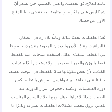
قابلة للعلاج. ثق بحدسك واتصل بالطبيب حين تشعر أنّ
شيئًا ليس على ما يُرام. والمتابعة اليقظة هي خط الدفاع
الأول عن قطتك.
تُعدّ الطفيليات تحديًا شائعًا وقابلًا للإدارة في الصغار.
فالبراغيث وعثّ الأذن والديدان المعوية منتشرة، خصوصًا
في القطط المنقَذة. لذلك، استخدم منتجات آمنة للقطط
فقط بالوزن والعمر الصحيحين. ولا تستخدم أبدًا منتجات
الكلاب، لأنّ بعض مكوّناتها سامّ للقطط. في الوقت نفسه،
حافظ على نظافة البيئة واغسل الفراش بانتظام لكسر
دورة الطفيليات. وتكشف فحوص البراز الدورية عند
الطبيب ديدانًا لا تراها بعينك. ومع العلاج السريع المناسب
للعمر، تزول معظم مشكلات الطفيليات بسرعة ونادرًا ما