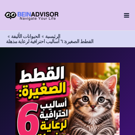
اختر
طي
لغة
ى
محتوى
الرئيسية
الحيوانات الأليفة
القطط الصغيرة: ٦ أساليب احترافية لرعاية مذهلة