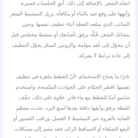
اتجاه الشعر. بالإضافة إلى ذلك، أبقِ الجلسات قصيرة
وأنهِها على وقع جيد بالثناء أو مكافأة. يزيل التمشيط الشعر
السائب الذي تبتلعه القطة أثناء تنظيف نفسها. وحين
يتشابك الشعر، فُكَّه برفق بأصابعك أو بمشط مخصّص قبل
أن يتحوّل إلى عُقد مؤلمة. والروتين المبكر يحوّل التنظيف
إلى عادة ترابط لا معركة.
نادرًا ما يحتاج الاستحمام، لأنّ القطط ماهرة في تنظيف
نفسها. اقصُر الحمّام على الحوادث المتّسخة، واستخدم
شامبو آمنًا للقطط مع ماء فاتر. علاوة على ذلك، جفّف
القطة برفق وأبقِها دافئة بعدها لمنع البرد. تحدث معظم
العناية بالفروة عبر التمشيط لا الغسل. وراقب القشور أو
البقع الصلعاء أو التساقط الزائد، فقد تشير إلى مشكلات