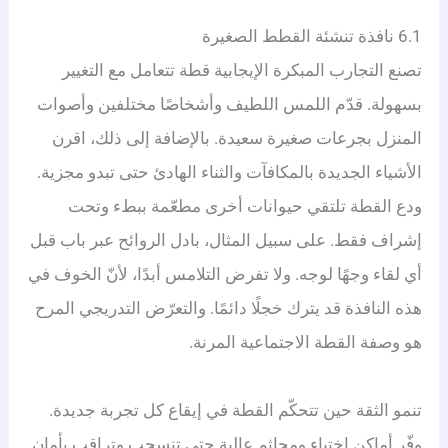
6.1 نافذة تنشئة القطط الصغيرة
تصنع التجارب المبكرة الإيجابية قطة تتعامل مع التغيير
بسهولة. قدّم اللمس اللطيف وأشخاصًا مختلفين وأصوات
المنزل بجرعات صغيرة سعيدة. بالإضافة إلى ذلك، اقرن
الأشياء الجديدة بالمكافآت والثناء الهادئ حتى تبدو مجزية.
ودع القطة تلتقي حيوانات أخرى مطعّمة ببطء وتحت
إشراف فقط. على سبيل المثال، بادل الروائح عبر باب قبل
أي لقاء وجهًا لوجه. ولا تفرض التلامس أبدًا، لأنّ الخوف في
هذه النافذة قد يترك خجلًا دائمًا. والتعرّض التدريجي المرح
هو وصفة القطة الاجتماعية المرنة.
تنمو الثقة حين تتحكّم القطة في إيقاع كل تجربة جديدة.
وفّر أماكن اختباء ومجاثم عالية حتى تنسحب وتراقب بأمان.