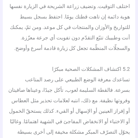
اختلف التوقيت. وتضيف زراعة الشريحة في الزيارة نفسها
هوية دائمة إن تاهت قطتك يومًا. احتفظ بسجل بسيط
للتواريخ والأوزان والمنتجات في كل موعد. ومن ثمّ، يمكنك
أنت وطبيبك تتبّع التقدّم دون تفويت أي جرعة معزّزة.
والسجلّات المنظّمة تجعل كل زيارة قادمة أسرع وأوضح.
5.2 اكتشاف المشكلات الصحية مبكرًا
تساعدك معرفة الوضع الطبيعي على رصد المتاعب
بسرعة. فالقطة السليمة لعوب، تأكل جيدًا، وعيناها صافيتان
وفروتها نظيفة. مع ذلك، انتبه لعلامات تحذير مثل العطاس
أو إفراز العينين أو الإسهال أو القيء. كذلك يستحقّ الخمول
أو الاختباء أو الانخفاض المفاجئ في الشهية اهتمامًا. وغالبًا
يحوّل التصرّف المبكر مشكلة مخيفة إلى أخرى بسيطة