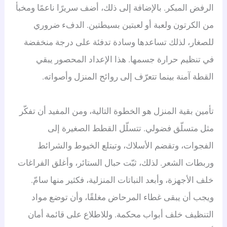
الرفض المبكر. بالإضافة إلى ذلك، أضف سريرًا ناعمًا ومخبأ
من الكرتون ولعبة أو لعبتين بسيطتين. الدفء ضروري
للصغار، لذلك تساعدها وسادة تدفئة على درجة منخفضة
في تنظيم حرارة جسمها. هذا الإعداد المحصور يبقي
القطة آمنة بينما تتعرّف إلى روائح المنزل وأصواته.
تأمين بقية المنزل هو الخطوة التالية، ومن المفيد أن تفكّر
مثل متسلّق فضولي. تتسلّل القطط الصغيرة إلى
الفجوات، وتقضم الأسلاك، وتبتلع الخيوط والشرائط
وربطات الشعر. لذلك، ثبّت حبال الستائر، وأغلق الفراغات
خلف الأجهزة، وأبعد النباتات المنزلية، فكثير منها سامّ.
ويجب أن يبقى غطاء المرحاض مغلقًا، وأن توضع مواد
التنظيف خلف أبواب محكمة. وللاطلاع على قائمة أمان