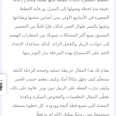
دقيقة منذ لحظة وصولها إلى المنزل. ورعاية القطط
الصغيرة في الأسابيع الأولى تبني أساس صحتها وطباعها
وثقتها بالبشر طوال العمر. لذلك، فإنّ قليلًا من التحضير
المسبق يمنع أكثر المشكلات شيوعًا، من اضطراب الهضم
إلى حوادث الرمل والخجل الزائد. كذلك يساعدك الإعداد
الجيد على الاستمتاع بهذه المرحلة بدل التوتر منها.
يقدّم لك هذا المقال خريطة عملية واضحة للرحلة كاملة.
ستتعلّم كيف تجهّز مكانًا آمنًا، وكيف تطعم حسب العمر،
→
Index
وكيف تدرّب القطة على الرمل دون توتر. علاوة على ذلك،
يغطّي المقال التطعيمات والفحوص المبكرة ونافذة
التنشئة التي تصنع قطة أليفة وودودة. كل خطوة بسيطة،
ومجتمعةً تبني روتينًا يمكنك الالتزام به فعلًا.