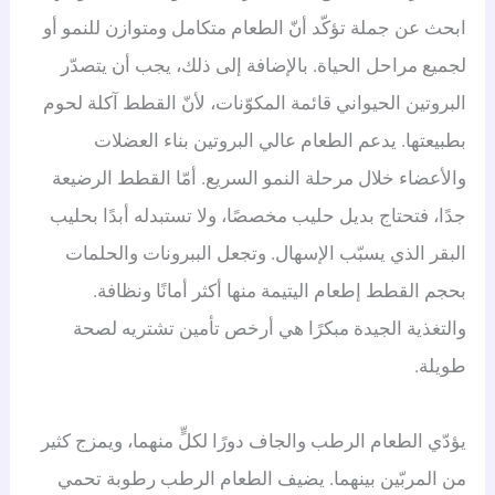
ابحث عن جملة تؤكّد أنّ الطعام متكامل ومتوازن للنمو أو
لجميع مراحل الحياة. بالإضافة إلى ذلك، يجب أن يتصدّر
البروتين الحيواني قائمة المكوّنات، لأنّ القطط آكلة لحوم
بطبيعتها. يدعم الطعام عالي البروتين بناء العضلات
والأعضاء خلال مرحلة النمو السريع. أمّا القطط الرضيعة
جدًا، فتحتاج بديل حليب مخصصًا، ولا تستبدله أبدًا بحليب
البقر الذي يسبّب الإسهال. وتجعل الببرونات والحلمات
بحجم القطط إطعام اليتيمة منها أكثر أمانًا ونظافة.
والتغذية الجيدة مبكرًا هي أرخص تأمين تشتريه لصحة
طويلة.
يؤدّي الطعام الرطب والجاف دورًا لكلٍّ منهما، ويمزج كثير
من المربّين بينهما. يضيف الطعام الرطب رطوبة تحمي