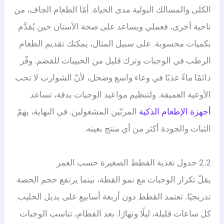
الكلى والمسالك البولية مدى الحياة. أمّا الطعام الجاف، من
ناحية أخرى، فعملي ويساعد على صحة الأسنان حين يُقدَّم
بكميات محسوبة. على سبيل المثال، يمكنك تقديم الطعام
الرطب في الوجبات وترك قليل من الحبيبات للقضم. وفّر
دائمًا ماءً عذبًا في وعاء واسع وضحل، لأنّ الشوارب لا تحب
الأوعية العميقة. ولتنظيم مواعيد الوجبات بدقة، تساعد
أجهزة الإطعام الذكية
المربّين المشغولين. في النهاية، يهمّ
الثبات والجودة أكثر من أي منتج بعينه.
2.2 جدول تغذية القطط الصغيرة حسب العمر
يقلّ تكرار الوجبات مع نمو القطة، بينما يرتفع حجم الحصة
تدريجيًا. تعتمد القطط دون أربعة أسابيع على بديل الحليب
كل ساعات قليلة، ليلًا ونهارًا. بعد الفطام، تناسب الوجبات