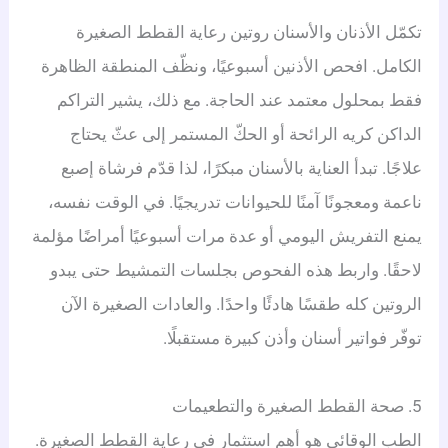
تكمّل الأذنان والأسنان روتين رعاية القطط الصغيرة
الكامل. افحص الأذنين أسبوعيًا، ونظّف المنطقة الظاهرة
فقط بمحلول معتمد عند الحاجة. مع ذلك، يشير التراكم
الداكن كريه الرائحة أو الحكّ المستمر إلى عثّ يحتاج
علاجًا. تبدأ العناية بالأسنان مبكرًا، لذا قدّم فرشاة إصبع
ناعمة ومعجونًا آمنًا للحيوانات تدريجيًا. في الوقت نفسه،
يمنع التفريش اليومي أو عدة مرات أسبوعيًا أمراضًا مؤلمة
لاحقًا. واربط هذه الفحوص بجلسات التمشيط حتى يبدو
الروتين كله طقسًا هادئًا واحدًا. والعادات الصغيرة الآن
توفّر فواتير أسنان وأذن كبيرة مستقبلًا.
5. صحة القطط الصغيرة والتطعيمات
الطب الوقائي هو أهم استثمار في رعاية القطط الصغيرة.