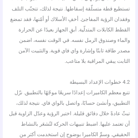
تستطيع قطة متسلّقة إسقاطها. نتيجة لذلك، تتجنّب التلف
وفقدان الرؤية المفاجئ. أخفِ الأسلاك أو أمّنها، فقد تمضغ
القطط الكابلات المتدلّية. أبقِ الجهاز بعيدًا عن الحرارة
والماء وصندوق الرمل نفسه. في الوقت نفسه، اضمن
مصدر طاقة ثابتًا وإشارة واي فاي قوية. والتثبيت الآمن
الثابت يبقي المراقبة بلا متاعب.
4.2 خطوات الإعداد البسيطة
تتبع معظم الكاميرات إعدادًا سريعًا موجّهًا بالتطبيق. نزّل
التطبيق، وأنشئ حسابًا، واتصل بالواي فاي. نتيجة لذلك،
تبثّ عادةً خلال دقائق قليلة. اختبر الرؤية وعدّل الزاوية قبل
أن تعتمد عليها. اضبط تنبيهات الحركة لتُشعَر بالنشاط
الحقيقي. وسمِّ الكاميرا بوضوح إن استخدمت أكثر من