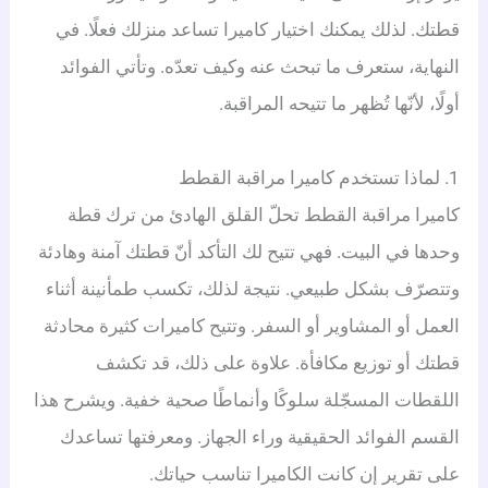
قطتك. لذلك يمكنك اختيار كاميرا تساعد منزلك فعلًا. في
النهاية، ستعرف ما تبحث عنه وكيف تعدّه. وتأتي الفوائد
أولًا، لأنّها تُظهر ما تتيحه المراقبة.
1. لماذا تستخدم كاميرا مراقبة القطط
كاميرا مراقبة القطط تحلّ القلق الهادئ من ترك قطة
وحدها في البيت. فهي تتيح لك التأكد أنّ قطتك آمنة وهادئة
وتتصرّف بشكل طبيعي. نتيجة لذلك، تكسب طمأنينة أثناء
العمل أو المشاوير أو السفر. وتتيح كاميرات كثيرة محادثة
قطتك أو توزيع مكافأة. علاوة على ذلك، قد تكشف
اللقطات المسجّلة سلوكًا وأنماطًا صحية خفية. ويشرح هذا
القسم الفوائد الحقيقية وراء الجهاز. ومعرفتها تساعدك
على تقرير إن كانت الكاميرا تناسب حياتك.