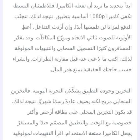
ابدأ بتحديد ما تريد أن تفعله الكاميرا. فللاطمئنان البسيط،
تكفي كاميرا 1080p أساسية بتطبيق. نتيجة لذلك، تتجنّب
الدفع لمزايا لن تلمسها أبدًا. وإن أردت التفاعل، أعطِ
الأولوية للصوت ثنائي الاتجاه وموزّع المكافآت. وقد يقدّر
المسافرون كثيرًا التسجيل السحابي والتنبيهات الموثوقة.
لذلك، اكتب ما لا غنى عنه قبل مقارنة الطرازات. والشراء
حسب حاجتك الحقيقية يمنع هدر المال.
التخزين وجودة التطبيق يشكّلان التجربة اليومية. فالتخزين
السحابي مريح لكنه يضيف عادةً رسمًا شهريًا. نتيجة لذلك،
قد يكون التخزين المحلي على بطاقة أرخص وأكثر
خصوصية مع الوقت. والتطبيق المصمّم جيدًا والمستقرّ
يجعل الكاميرا ممتعة الاستخدام. اقرأ التقييمات لموثوقية