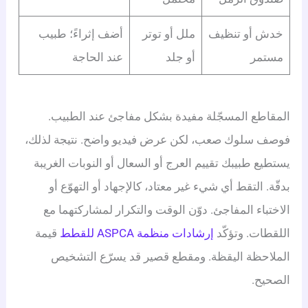
خدش أو تنظيف
ملل أو توتر
أضف إثراءً؛ طبيب
مستمر
أو جلد
عند الحاجة
المقاطع المسجّلة مفيدة بشكل مفاجئ عند الطبيب.
فوصف سلوك صعب، لكن عرض فيديو واضح. نتيجة لذلك،
يستطيع طبيبك تقييم العرج أو السعال أو النوبات الغريبة
بدقّة. التقط أي شيء غير معتاد، كالإجهاد أو التهوّع أو
الاختباء المفاجئ. دوّن الوقت والتكرار لمشاركتهما مع
اللقطات. وتؤكّد
إرشادات منظمة ASPCA للقطط
قيمة
الملاحظة اليقظة. ومقطع قصير قد يسرّع التشخيص
الصحيح.