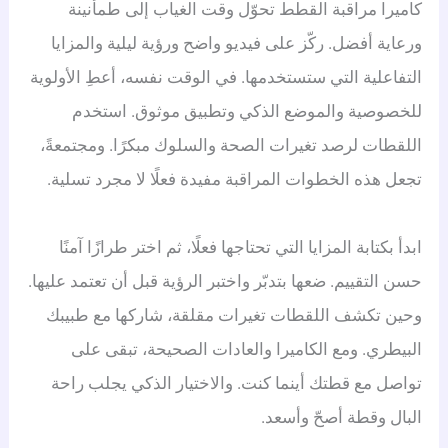
كاميرا مراقبة القطط تحوّل وقت الغياب إلى طمأنينة
ورعاية أفضل. ركّز على فيديو واضح ورؤية ليلية والمزايا
التفاعلية التي ستستخدمها. في الوقت نفسه، أعطِ الأولوية
للخصوصية والموضع الذكي وتطبيق موثوق. استخدم
اللقطات لرصد تغيرات الصحة والسلوك مبكرًا. ومجتمعةً،
تجعل هذه الخطوات المراقبة مفيدة فعلًا لا مجرد تسلية.
ابدأ بكتابة المزايا التي تحتاجها فعلًا، ثم اختر طرازًا آمنًا
حسن التقييم. ضعها بتدبّر واختبر الرؤية قبل أن تعتمد عليها.
وحين تكشف اللقطات تغيرات مقلقة، شاركها مع طبيبك
البيطري. ومع الكاميرا والعادات الصحيحة، تبقى على
تواصل مع قطتك أينما كنت. والاختيار الذكي يجلب راحة
البال وقطة أصحّ وأسعد.