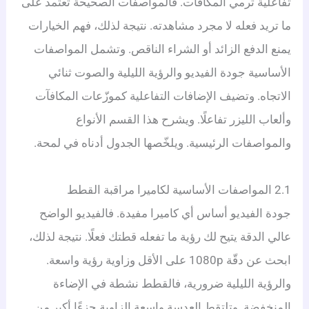
تفاعلية ترمي المكافآت. فالمواصفات الصحيحة تعتمد على
ما تريد فعله لا مجرد مشاهدته. نتيجة لذلك، فهم الخيارات
يمنع الدفع الزائد أو الشراء الناقص. وتشمل المواصفات
الأساسية جودة الفيديو والرؤية الليلية والصوت ثنائي
الاتجاه. وتضيف الإضافات التفاعلية كموزّعات المكافآت
وألعاب الليزر تفاعلًا. ويشرح هذا القسم الأنواع
والمواصفات الرئيسية. ويلخّصها الجدول أدناه في لمحة.
2.1 المواصفات الأساسية لكاميرا مراقبة القطط
جودة الفيديو أساس أي كاميرا مفيدة. فالفيديو الواضح
عالي الدقة يتيح لك رؤية ما تفعله قطتك فعلًا. نتيجة لذلك،
ابحث عن دقّة 1080p على الأقل وزاوية رؤية واسعة.
والرؤية الليلية ضرورية، فالقطط نشطة في الإضاءة
المنخفضة. وتلتقط العدسة واسعة الزاوية جزءًا أكبر من