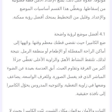
موثوقًا. علاوة على ذلك، يمنع الإعداد الآمن قطة فضولية
من إسقاطها. ويغطّي هذا القسم أساسيات الموضع
والإعداد. وقليل من التخطيط يمنحك أفضل رؤية ممكنة.
4.1 أفضل موضع لرؤية واضحة
ضع الكاميرا حيث تقضي قطتك معظم وقتها. وجّهها إلى
أماكن الراحة المفضّلة أو الإطعام أو منطقة الرمل. نتيجة
لذلك، تلتقط النشاط الأهمّ. والزاوية الأعلى تغطّي جزءًا
أكبر من الغرفة وتقاوم العبث. أبقِ العدسة بعيدة عن الضوء
المباشر الذي قد يغسل الصورة. وللغرف الواسعة، يضاعف
وضعها في زاوية التغطية. والتوجيه المدروس يحوّل الكاميرا
إلى نافذة حقيقية.
الثبات والأمان يوجّهان مكان التثبيت. ثبّت الكاميرا بحيث لا