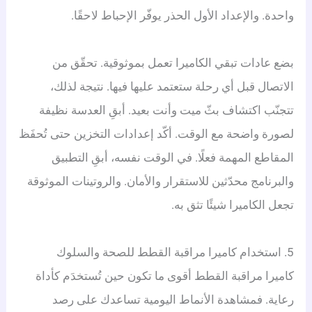
واحدة. والإعداد الأول الحذر يوفّر الإحباط لاحقًا.
بضع عادات تبقي الكاميرا تعمل بموثوقية. تحقّق من
الاتصال قبل أي رحلة ستعتمد عليها فيها. نتيجة لذلك،
تتجنّب اكتشاف بثّ ميت وأنت بعيد. أبقِ العدسة نظيفة
لصورة واضحة مع الوقت. أكّد إعدادات التخزين حتى تُحفَظ
المقاطع المهمة فعلًا. في الوقت نفسه، أبقِ التطبيق
والبرنامج محدّثين للاستقرار والأمان. والروتينات الموثوقة
تجعل الكاميرا شيئًا تثق به.
5. استخدام كاميرا مراقبة القطط للصحة والسلوك
كاميرا مراقبة القطط أقوى ما تكون حين تُستخدَم كأداة
رعاية. فمشاهدة الأنماط اليومية تساعدك على رصد