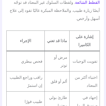
القطط الشائعة
. ولقطات السلوك غير المعتاد قد توجّه
أيضًا زيارة طبيب. والملاحظة المبكرة غالبًا تقود إلى علاج
أسهل وأرخص.
إشارة على
ماذا قد تعني
الإجراء
الكاميرا
مرض أو
تفويت الوجبات
فحص بيطري
توتر
اختباء أكثر من
راقب وراجع الطبيب
ألم أو قلق
المعتاد
إن استمرّ
إجهاد في
طارئ بولي
طبيب فورًا
صندوق الرمل
محتمل