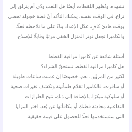
تشهده. وتُظهر اللقطات أيضًا هل اللعب ودّي أم ينزلق إلى
نزاع. في الوقت نفسه، يمكنك التأكد أنّ قطة خجولة تحظى
بوقت هادئ كافٍ. عدّل الإعداد بناءً على ما تلاحظه فعلًا.
والكاميرا تجعل توتر المنزل الخفي مرئيًا وقابلًا للإصلاح.
أسئلة شائعة عن كاميرا مراقبة القطط
هل كاميرا مراقبة القطط تستحقّ الشراء؟
لكثير من المربّين، نعم، خصوصًا إن عملت ساعات طويلة
أو سافرت. فالكاميرا تقدّم طمأنينة وتكشف تغيرات صحية
أو سلوكية مبكرًا. بالإضافة إلى ذلك، تتيح الطرازات
التفاعلية محادثة قطتك أو مكافأتها عن بُعد. اختر المزايا
التي ستستخدمها فعلًا للحصول على قيمة حقيقية.