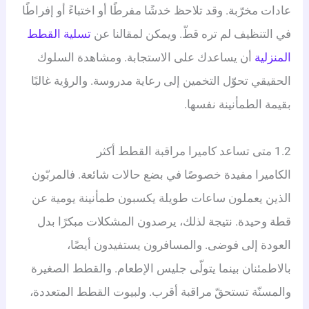
عادات مخرّبة. وقد تلاحظ خدشًا مفرطًا أو اختباءً أو إفراطًا
في التنظيف لم تره قطّ. ويمكن لمقالنا عن
تسلية القطط
المنزلية
أن يساعدك على الاستجابة. ومشاهدة السلوك
الحقيقي تحوّل التخمين إلى رعاية مدروسة. والرؤية غالبًا
بقيمة الطمأنينة نفسها.
1.2 متى تساعد كاميرا مراقبة القطط أكثر
الكاميرا مفيدة خصوصًا في بضع حالات شائعة. فالمربّون
الذين يعملون ساعات طويلة يكسبون طمأنينة يومية عن
قطة وحيدة. نتيجة لذلك، يرصدون المشكلات مبكرًا بدل
العودة إلى فوضى. والمسافرون يستفيدون أيضًا،
بالاطمئنان بينما يتولّى جليس الإطعام. والقطط الصغيرة
والمسنّة تستحقّ مراقبة أقرب. ولبيوت القطط المتعددة،