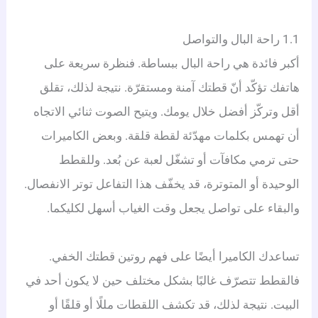
1.1 راحة البال والتواصل
أكبر فائدة هي راحة البال ببساطة. فنظرة سريعة على
هاتفك تؤكّد أنّ قطتك آمنة ومستقرّة. نتيجة لذلك، تقلق
أقل وتركّز أفضل خلال يومك. ويتيح الصوت ثنائي الاتجاه
أن تهمس بكلمات مهدّئة لقطة قلقة. وبعض الكاميرات
حتى ترمي مكافآت أو تشغّل لعبة عن بُعد. وللقطط
الوحيدة أو المتوترة، قد يخفّف هذا التفاعل توتر الانفصال.
والبقاء على تواصل يجعل وقت الغياب أسهل لكليكما.
تساعدك الكاميرا أيضًا على فهم روتين قطتك الخفي.
فالقطط تتصرّف غالبًا بشكل مختلف حين لا يكون أحد في
البيت. نتيجة لذلك، قد تكشف اللقطات مللًا أو قلقًا أو