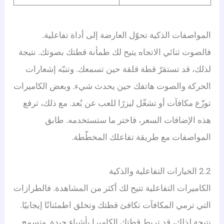
المواصفات الذكية تحوّل العارضة إلى أداة تفاعلية.
فالصوت ثنائي الاتجاه يتيح لك طمأنة قطتك بصوتك. نتيجة
لذلك، قد تستقرّ قطة قلقة حين تسمعك. وتنبّه إشعارات
الحركة والصوت هاتفك حين يحدث شيء. وبعض الكاميرات
توزّع مكافآت أو تشغّل ليزرًا للعب عن بُعد. مع ذلك، ترفع
هذه الإضافات السعر، فاختر ما ستستخدمه. طابق
المواصفات مع طريقة تفاعلك المخطّطة.
2.2 الخيارات التفاعلية والذكية
الكاميرات التفاعلية تتيح لك أكثر من المشاهدة. فالطرازات
التي ترمي المكافآت تكافئ قطتك وتخلق اطمئنانًا إيجابيًا.
نتيجة لذلك، قد تربط قطتك الكاميرا بأشياء جيدة. وتسمح