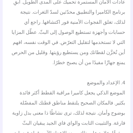
عادات الأمان المستمرة تحميك على المدى الطويل. أبقِ
برنامج الكاميرا والتطبيق محدّثين لسدّ الثغرات. نتيجة
لذلك، تغلق الفجوات الأمنية فور اكتشافها. راجع أي
حسابات وأجهزة تستطيع الوصول إلى البثّ. عطّل المزايا
التي لا تستخدمها لتقليل التعرّض. في الوقت نفسه، افهم
أين تُخزَّن لقطاتك ومن يستطيع رؤيتها. وقليل من الحرص
يمنع جهازًا مفيدًا من أن يصبح خطرًا.
4. الإعداد والموضع
الموضع الذكي يجعل كاميرا مراقبة القطط أكثر فائدة
بكثير. فالمكان الصحيح يلتقط مناطق قطتك المفضّلة
بوضوح وأمان. نتيجة لذلك، ترى نشاطًا ذا معنى بدل زاوية
فارغة. والتثبيت الثابت والواي فاي الجيد يبقيان البثّ